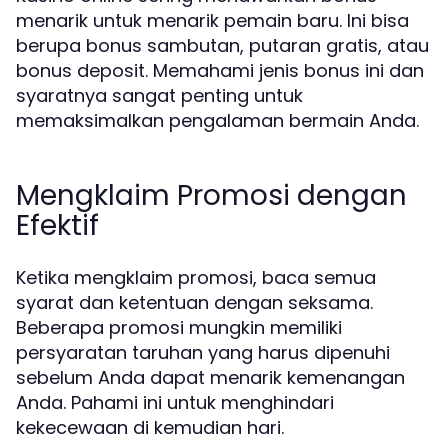
menarik untuk menarik pemain baru. Ini bisa
berupa bonus sambutan, putaran gratis, atau
bonus deposit. Memahami jenis bonus ini dan
syaratnya sangat penting untuk
memaksimalkan pengalaman bermain Anda.
Mengklaim Promosi dengan
Efektif
Ketika mengklaim promosi, baca semua
syarat dan ketentuan dengan seksama.
Beberapa promosi mungkin memiliki
persyaratan taruhan yang harus dipenuhi
sebelum Anda dapat menarik kemenangan
Anda. Pahami ini untuk menghindari
kekecewaan di kemudian hari.