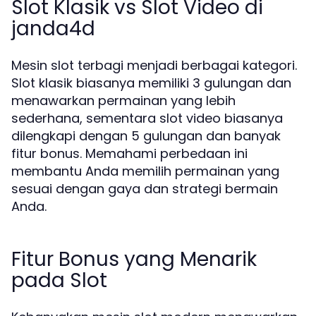
Slot Klasik vs Slot Video di
janda4d
Mesin slot terbagi menjadi berbagai kategori.
Slot klasik biasanya memiliki 3 gulungan dan
menawarkan permainan yang lebih
sederhana, sementara slot video biasanya
dilengkapi dengan 5 gulungan dan banyak
fitur bonus. Memahami perbedaan ini
membantu Anda memilih permainan yang
sesuai dengan gaya dan strategi bermain
Anda.
Fitur Bonus yang Menarik
pada Slot