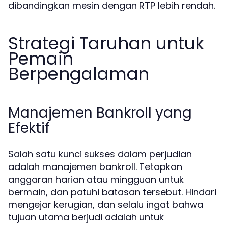
dibandingkan mesin dengan RTP lebih rendah.
Strategi Taruhan untuk
Pemain
Berpengalaman
Manajemen Bankroll yang
Efektif
Salah satu kunci sukses dalam perjudian
adalah manajemen bankroll. Tetapkan
anggaran harian atau mingguan untuk
bermain, dan patuhi batasan tersebut. Hindari
mengejar kerugian, dan selalu ingat bahwa
tujuan utama berjudi adalah untuk