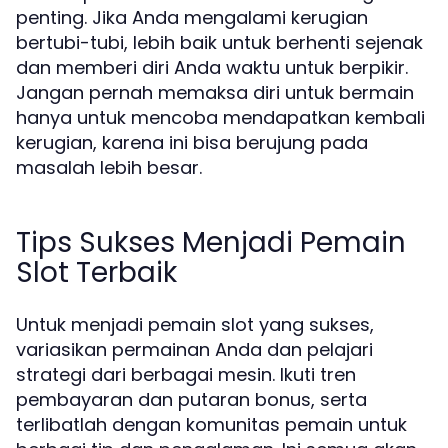
penting. Jika Anda mengalami kerugian
bertubi-tubi, lebih baik untuk berhenti sejenak
dan memberi diri Anda waktu untuk berpikir.
Jangan pernah memaksa diri untuk bermain
hanya untuk mencoba mendapatkan kembali
kerugian, karena ini bisa berujung pada
masalah lebih besar.
Tips Sukses Menjadi Pemain
Slot Terbaik
Untuk menjadi pemain slot yang sukses,
variasikan permainan Anda dan pelajari
strategi dari berbagai mesin. Ikuti tren
pembayaran dan putaran bonus, serta
terlibatlah dengan komunitas pemain untuk