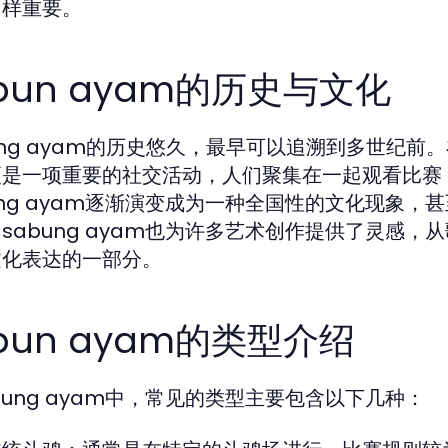
同样重要。
bun ayam的历史与文化
ung ayam的历史悠久，最早可以追溯到多世纪
更是一项重要的社交活动，人们聚集在一起观看比赛
ung ayam逐渐演变成为一种全国性的文化现象
sabung ayam也为许多艺术创作提供了灵感
文化表达的一部分。
bun ayam的类型介绍
bung ayam中，常见的类型主要包含以下几种：