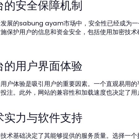
台的安全保障机制
发展的sabung ayam市场中，安全性已经成
措施保护用户的信息和资金安全，包括使用加密技术
台的用户界面体验
的用户体验是吸引用户的重要因素。一个直观易用的
行投注。此外，网站的兼容性和加载速度也决定了用
术实力与软件支持
技术基础决定了其能够提供的服务质量。选择一个拥