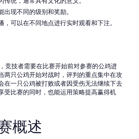
为传统，通常具有文化的意义。
能出现不同的级别和奖励。
播，可以在不同地点进行实时观看和下注。
况下，竞技者需要在比赛开始前对参赛的公鸡进
当两只公鸡开始对战时，评判的重点集中在攻
会在一只公鸡被打败或者因受伤无法继续下去
享受比赛的同时，也能运用策略提高赢得机
比赛概述