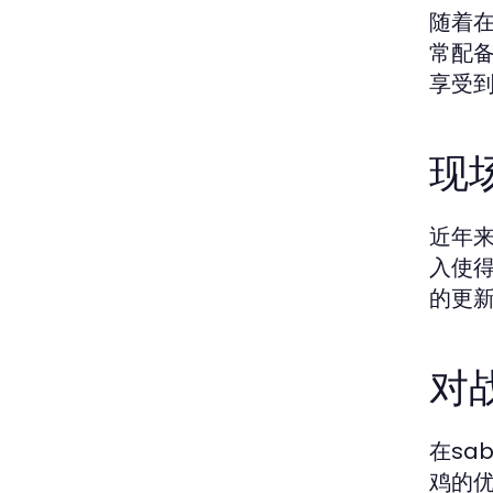
随着在
常配
享受
现
近年来
入使
的更
对
在sa
鸡的