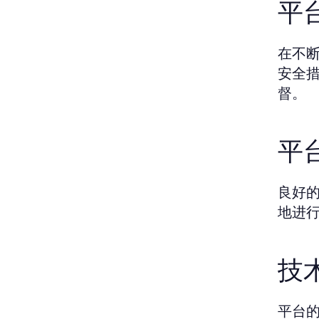
平
在不断
安全
督。
平
良好
地进
技
平台的