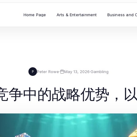
Home Page
Arts & Entertainment
Business and 
Peter Rowe
·
May 13, 2026
·
Gambling
P
yam竞争中的战略优势