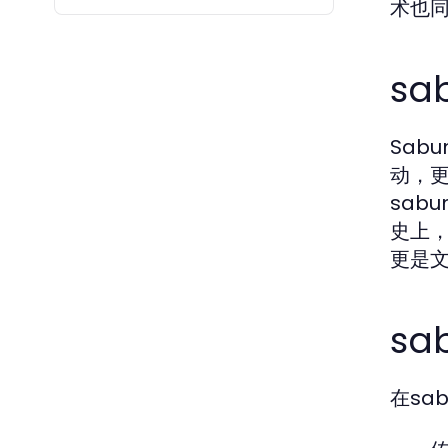
术也
sa
Sab
动，
sab
史上，
更是
sa
在sa