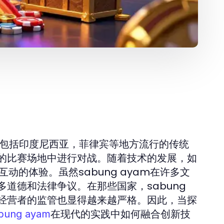
家，包括印度尼西亚，菲律宾等地方流行的传统
的比赛场地中进行对战。随着技术的发展，如
互动的体验。虽然sabung ayam在许多文
道德和法律争议。在那些国家，sabung
与经营者的监管也显得越来越严格。因此，当探
在现代的实践中如何融合创新技
bung ayam