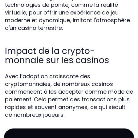
technologies de pointe, comme la réalité
virtuelle, pour offrir une expérience de jeu
moderne et dynamique, imitant l'atmosphère
d'un casino terrestre.
Impact de la crypto-
monnaie sur les casinos
Avec l’adoption croissante des
cryptomonnaies, de nombreux casinos
commencent à les accepter comme mode de
paiement. Cela permet des transactions plus
rapides et souvent anonymes, ce qui séduit
de nombreux joueurs.