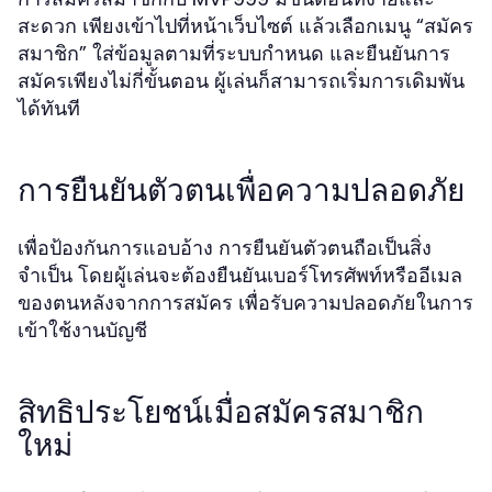
สะดวก เพียงเข้าไปที่หน้าเว็บไซต์ แล้วเลือกเมนู “สมัคร
สมาชิก” ใส่ข้อมูลตามที่ระบบกำหนด และยืนยันการ
สมัครเพียงไม่กี่ขั้นตอน ผู้เล่นก็สามารถเริ่มการเดิมพัน
ได้ทันที
การยืนยันตัวตนเพื่อความปลอดภัย
เพื่อป้องกันการแอบอ้าง การยืนยันตัวตนถือเป็นสิ่ง
จำเป็น โดยผู้เล่นจะต้องยืนยันเบอร์โทรศัพท์หรืออีเมล
ของตนหลังจากการสมัคร เพื่อรับความปลอดภัยในการ
เข้าใช้งานบัญชี
สิทธิประโยชน์เมื่อสมัครสมาชิก
ใหม่