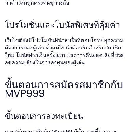
น่าตื่นเต้นทุกครั้งที่หมุนวงล้อ
โปรโมชั่นและโบนัสพิเศษที่คุ้มค่า
เว็บไซต์ยังมีโปรโมชั่นที่น่าสนใจที่ตอบโจทย์ทุกความ
ต้องการของผู้เล่น ตั้งแต่โบนัสต้อนรับสำหรับสมาชิก
ใหม่ โบนัสฝากเงินครั้งแรก และการคืนยอดเสียที่ช่วย
ลดความเสี่ยงในการลงทุนของผู้เล่น
ขั้นตอนการสมัครสมาชิกกับ
MVP999
ขั้นตอนการลงทะเบียน
การสมัครสมาชิกกับ MVP999 มีขั้นตอนที่ง่ายและ