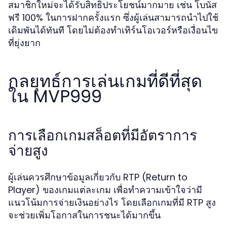
สมาชิกใหม่จะได้รับสิทธิประโยชน์มากมาย เช่น โบนัส
ฟรี 100% ในการฝากครั้งแรก ซึ่งผู้เล่นสามารถนำไปใช้
เดิมพันได้ทันที โดยไม่ต้องทำเทิร์นโอเวอร์หรือเงื่อนไข
ที่ยุ่งยาก
กลยุทธ์การเล่นเกมที่ดีที่สุด
ใน MVP999
การเลือกเกมสล็อตที่มีอัตราการ
จ่ายสูง
ผู้เล่นควรศึกษาข้อมูลเกี่ยวกับ RTP (Return to
Player) ของเกมแต่ละเกม เพื่อทำความเข้าใจว่ามี
แนวโน้มการจ่ายเงินอย่างไร โดยเลือกเกมที่มี RTP สูง
จะช่วยเพิ่มโอกาสในการชนะได้มากขึ้น