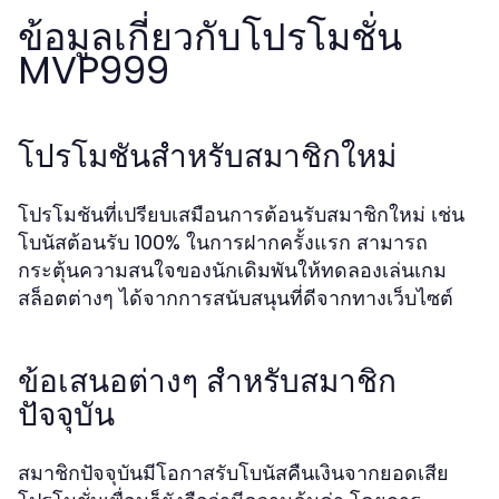
ข้อมูลเกี่ยวกับโปรโมชั่น
MVP999
โปรโมชันสำหรับสมาชิกใหม่
โปรโมชันที่เปรียบเสมือนการต้อนรับสมาชิกใหม่ เช่น
โบนัสต้อนรับ 100% ในการฝากครั้งแรก สามารถ
กระตุ้นความสนใจของนักเดิมพันให้ทดลองเล่นเกม
สล็อตต่างๆ ได้จากการสนับสนุนที่ดีจากทางเว็บไซต์
ข้อเสนอต่างๆ สำหรับสมาชิก
ปัจจุบัน
สมาชิกปัจจุบันมีโอกาสรับโบนัสคืนเงินจากยอดเสีย