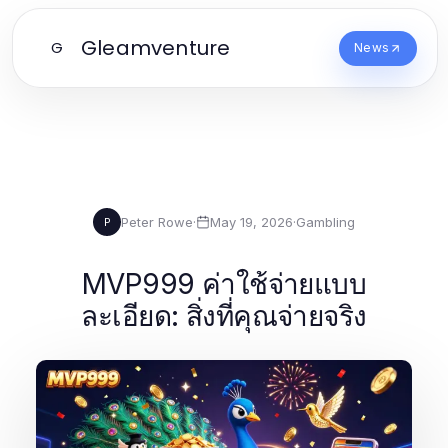
Gleamventure
G
News
Peter Rowe
·
May 19, 2026
·
Gambling
P
MVP999 ค่าใช้จ่ายแบบ
ละเอียด: สิ่งที่คุณจ่ายจริง