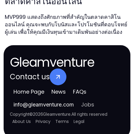
ตลาดคาสิโนออนไลน์
MVP999 แสดงถึงศักยภาพที่สำคัญในตลาดคาสิโน
ออนไลน์ คุณจะพบกับโบนัสและโปรโมชันที่ตอบโจทย์
ผู้เล่น เพื่อให้คุณมีเงินทุนเข้ามาเดิมพันอย่างต่อเนื่อง
Gleamventure
Contact us
Home Page
News
FAQs
Jobs
info
@
gleamventure.com
Copyright
©
2026
Gleamventure
.
All rights reserved
About Us
Privacy
Terms
Legal